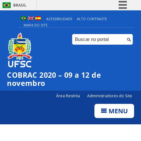
BRASIL
Simplifique!
ACESSIBILIDADE
ALTO CONTRASTE
MAPA DO SITE
Comunica BR
Participe
Acesso à informação
Legislação
Canais
COBRAC 2020 – 09 a 12 de
novembro
Área Restrita
Administradores do Site
MENU