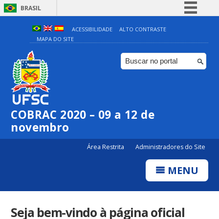
BRASIL
Simplifique!
ACESSIBILIDADE
ALTO CONTRASTE
MAPA DO SITE
Comunica BR
Participe
Acesso à informação
Legislação
Canais
COBRAC 2020 – 09 a 12 de
novembro
Área Restrita
Administradores do Site
MENU
Seja bem-vindo à página oficial