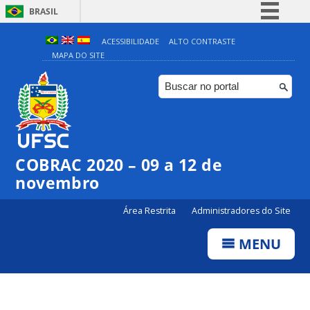
BRASIL
Simplifique!
ACESSIBILIDADE
ALTO CONTRASTE
MAPA DO SITE
Comunica BR
Participe
Acesso à informação
Legislação
Canais
COBRAC 2020 – 09 a 12 de
novembro
Área Restrita
Administradores do Site
MENU