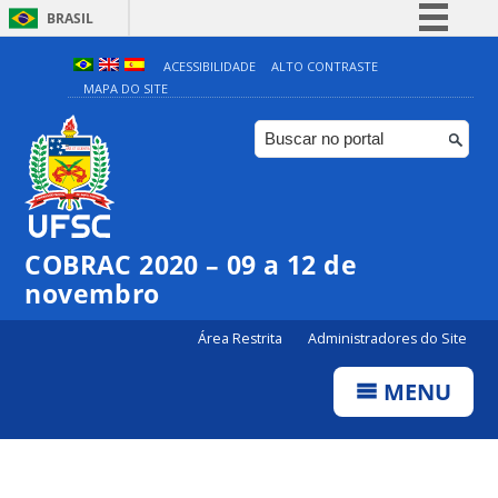
BRASIL
Simplifique!
ACESSIBILIDADE
ALTO CONTRASTE
MAPA DO SITE
Comunica BR
Participe
Acesso à informação
Legislação
Canais
COBRAC 2020 – 09 a 12 de
novembro
Área Restrita
Administradores do Site
MENU